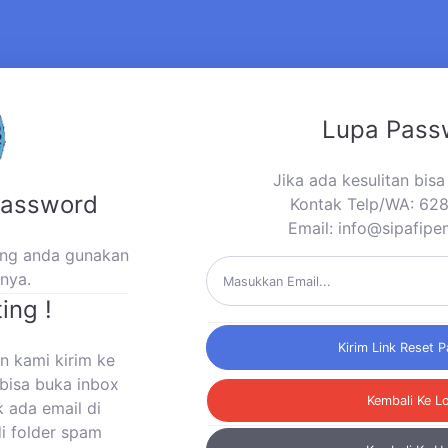
Lupa Pass
Jika ada kesulitan bis
Password
Kontak Telp/WA: 6
Email:
info@sipafipe
yang anda gunakan
mnya.
ing !
Kirim Link Reset 
n kami kirim ke
bisa buka inbox
Kembali Ke L
k ada email di
di folder spam