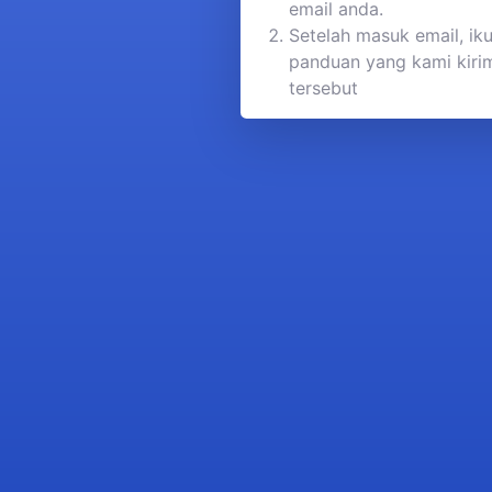
email anda.
Setelah masuk email, iku
panduan yang kami kirim
tersebut