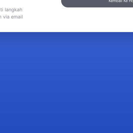
Kembali Ke 
ti langkah
 via email