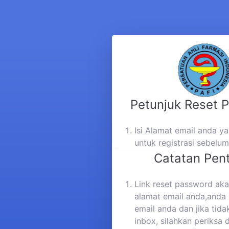
Petunjuk Reset 
Isi Alamat email anda 
untuk registrasi sebelu
Catatan Pent
Link reset password aka
alamat email anda,anda 
email anda dan jika tida
inbox, silahkan periksa 