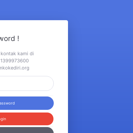
word !
a kontak kami di
281399973600
mkokediri.org
Password
ogin